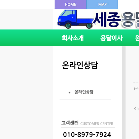
joh
이사