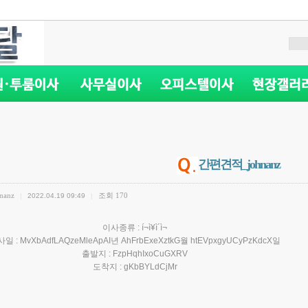
간편견적_johnanz
nanz
조회
170
|
2022.04.19 09:49
|
이사종류 : í¬ì¥ì´ì¬
일 : MvXbAdfLAQzeMleApAI년 AhFrbExeXztkG월 htEVpxgyUCyPzKdcX일
출발지 : FzpHqhIxoCuGXRV
도착지 : gKbBYLdCjMr