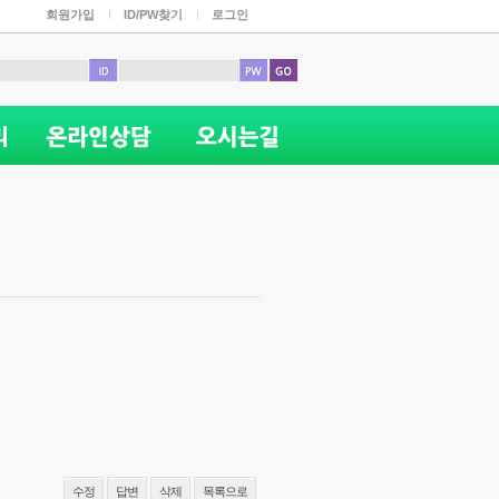
회원가입
ID/PW찾기
로그인
수정
답변
삭제
목록으로